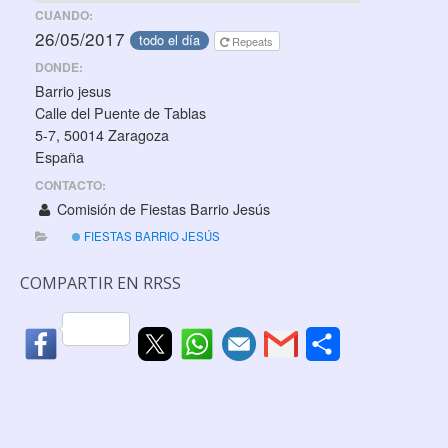
CUANDO:
26/05/2017
todo el día
Repeats
DONDE:
Barrio jesus
Calle del Puente de Tablas
5-7, 50014 Zaragoza
España
CONTACTO:
Comisión de Fiestas Barrio Jesús
FIESTAS BARRIO JESÚS
COMPARTIR EN RRSS
C
o
m
p