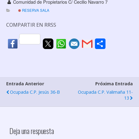
Comunidad de Propietarios C/ Cecilio Navarro 7
RESERVA SALA
COMPARTIR EN RRSS
C
o
m
p
Entrada Anterior
Próxima Entrada
a
Ocupada C.P. Jesús 36-B
Ocupada C.P. Valimaña 11-
r
13
t
i
r
Deja una respuesta