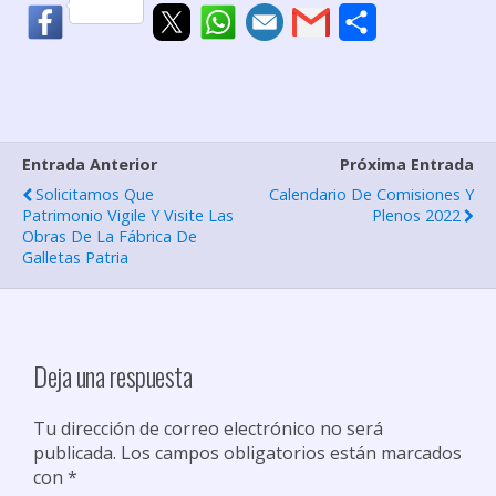
C
o
m
p
Entrada Anterior
Próxima Entrada
a
Solicitamos Que
Calendario De Comisiones Y
r
Patrimonio Vigile Y Visite Las
Plenos 2022
Obras De La Fábrica De
t
Galletas Patria
i
r
Deja una respuesta
Tu dirección de correo electrónico no será
publicada.
Los campos obligatorios están marcados
con
*