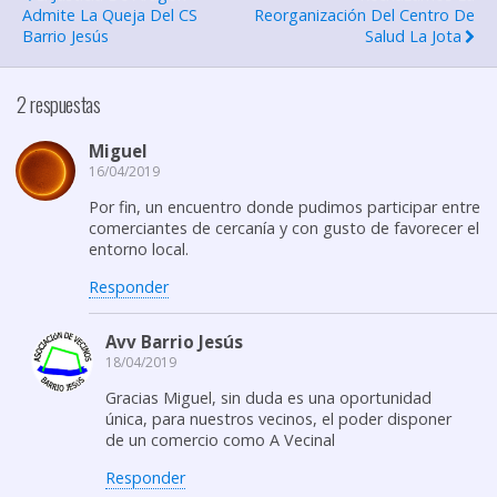
r
Admite La Queja Del CS
Reorganización Del Centro De
Barrio Jesús
Salud La Jota
t
i
2 respuestas
r
Miguel
16/04/2019
Por fin, un encuentro donde pudimos participar entre
comerciantes de cercanía y con gusto de favorecer el
entorno local.
Responder
Avv Barrio Jesús
18/04/2019
Gracias Miguel, sin duda es una oportunidad
única, para nuestros vecinos, el poder disponer
de un comercio como A Vecinal
Responder