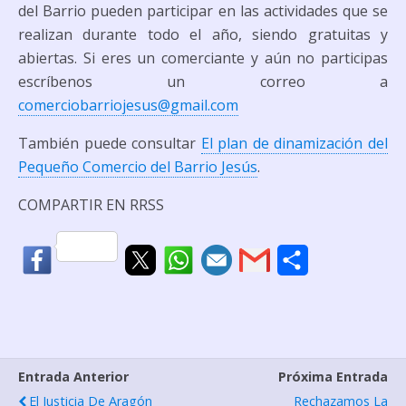
del Barrio pueden participar en las actividades que se
realizan durante todo el año, siendo gratuitas y
abiertas. Si eres un comerciante y aún no participas
escríbenos un correo a
comerciobarriojesus@gmail.com
También puede consultar
El plan de dinamización del
Pequeño Comercio del Barrio Jesús
.
COMPARTIR EN RRSS
C
o
m
p
Entrada Anterior
Próxima Entrada
a
El Justicia De Aragón
Rechazamos La