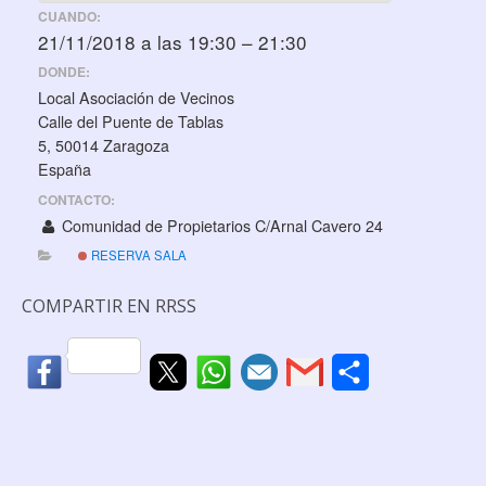
CUANDO:
21/11/2018 a las 19:30 – 21:30
DONDE:
Local Asociación de Vecinos
Calle del Puente de Tablas
5, 50014 Zaragoza
España
CONTACTO:
Comunidad de Propietarios C/Arnal Cavero 24
RESERVA SALA
COMPARTIR EN RRSS
C
o
m
p