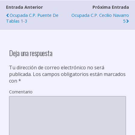
Entrada Anterior
Próxima Entrada
a
Ocupada C.P. Puente De
Ocupada C.P. Cecilio Navarro
r
Tablas 1-3
5
t
i
r
Deja una respuesta
Tu dirección de correo electrónico no será
publicada.
Los campos obligatorios están marcados
con
*
Comentario