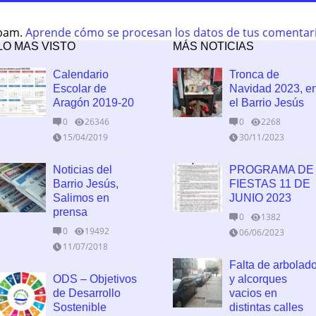
spam.
Aprende cómo se procesan los datos de tus comentar
LO MAS VISTO
MÁS NOTICIAS
Calendario
Tronca de
Escolar de
Navidad 2023, e
Aragón 2019-20
el Barrio Jesús
0
26346
0
2268
15/04/2019
30/11/2023
Noticias del
PROGRAMA DE
Barrio Jesús,
FIESTAS 11 DE
Salimos en
JUNIO 2023
prensa
0
1382
0
19492
06/06/2023
11/07/2018
Falta de arbolad
ODS – Objetivos
y alcorques
de Desarrollo
vacios en
Sostenible
distintas calles