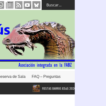
eserva de Sala
FAQ – Preguntas
FIESTAS BARRIO JESúS 2026. #FBJ26
Intervención 