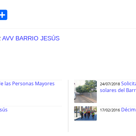
Compartir
R
AVV BARRIO JESÚS
de las Personas Mayores
Solicitamos la inte
24/07/2018
solares del Barr
esús
Décima
17/02/2016