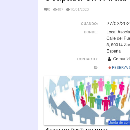
0
497
10/01/2020
27/02/202
CUANDO:
Local Asocia
DONDE:
Calle del Pu
5, 50014 Za
España
Comunida
CONTACTO:
RESERVA 