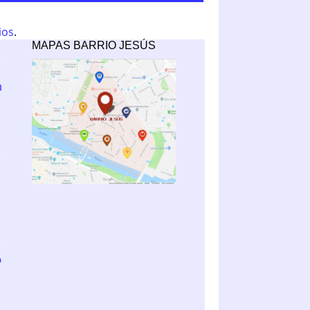
ios
.
MAPAS BARRIO JESÚS
n
o