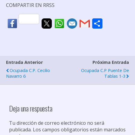
COMPARTIR EN RRSS
C
o
m
p
Entrada Anterior
Próxima Entrada
a
Ocupada C.P. Cecilio
Ocupada C.P Puente De
r
Navarro 6
Tablas 1-3
t
i
r
Deja una respuesta
Tu dirección de correo electrónico no será
publicada.
Los campos obligatorios están marcados