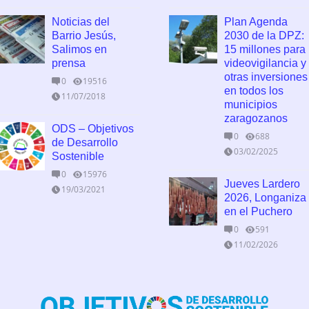
Noticias del
Plan Agenda
Barrio Jesús,
2030 de la DPZ:
Salimos en
15 millones para
prensa
videovigilancia y
otras inversiones
0
19516
en todos los
11/07/2018
municipios
zaragozanos
ODS – Objetivos
0
688
de Desarrollo
03/02/2025
Sostenible
0
15976
Jueves Lardero
19/03/2021
2026, Longaniza
en el Puchero
0
591
11/02/2026