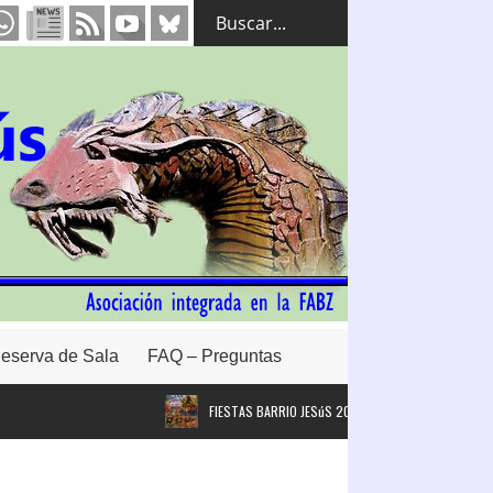
eserva de Sala
FAQ – Preguntas
FIESTAS BARRIO JESúS 2026. #FBJ26
Intervenció