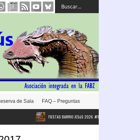
eserva de Sala
FAQ – Preguntas
FIESTAS BARRIO JESúS 2026. #FBJ26
Intervención de la
 2017.