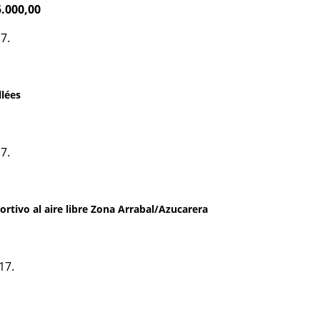
5.000,00
7.
llées
7.
tivo al aire libre Zona Arrabal/Azucarera
17.