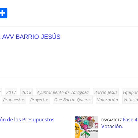
Compartir
R
AVV BARRIO JESÚS
8
2017
2018
Ayuntamiento de Zaragoza
Barrio Jesús
Equipa
Propuestas
Proyectos
Que Barrio Quieres
Valoración
Votaci
ión de los Presupuestos
Fase 4
06/04/2017
Votación.