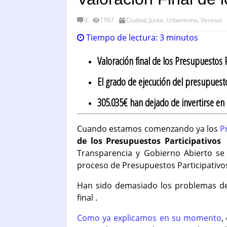
0
1767
Ciudad
,
Junta
,
Urbanismo
,
Vecinos
Tiempo de lectura:
3
minutos
Valoración final de los Presupuestos P
El grado de ejecución del presupuesto
305.035€ han dejado de invertirse en e
Cuando estamos comenzando ya los
P
de los Presupuestos Participativos
Transparencia y Gobierno Abierto se 
proceso de Presupuestos Participativos 
Han sido demasiado los problemas det
final .
Como ya explicamos en su momento
,