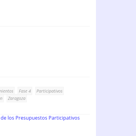
mientos
Fase 4
Participativos
ón
Zaragoza
 de los Presupuestos Participativos