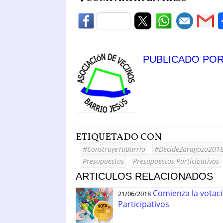
PUBLICADO PO
ETIQUETADO CON
#ConstruyeTuBarrio
#DecideZaragoza201
Presupuestos
Presupuestos Participativos
ARTICULOS RELACIONADOS
Comienza la votac
21/06/2018
Participativos