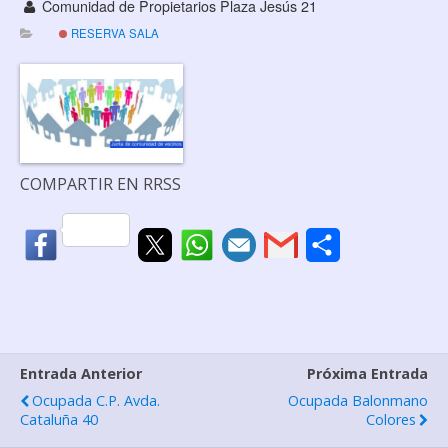
Comunidad de Propietarios Plaza Jesús 21
RESERVA SALA
COMPARTIR EN RRSS
C
o
m
p
Entrada Anterior
Próxima Entrada
a
Ocupada C.P. Avda.
Ocupada Balonmano
r
Cataluña 40
Colores