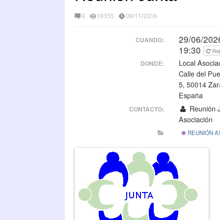
0
18355
09/11/2016
29/06/2026
CUANDO:
19:30
Re
Local Asocia
DONDE:
Calle del Pu
5, 50014 Za
España
Reunión Ju
CONTACTO:
Asociación
REUNIÓN A