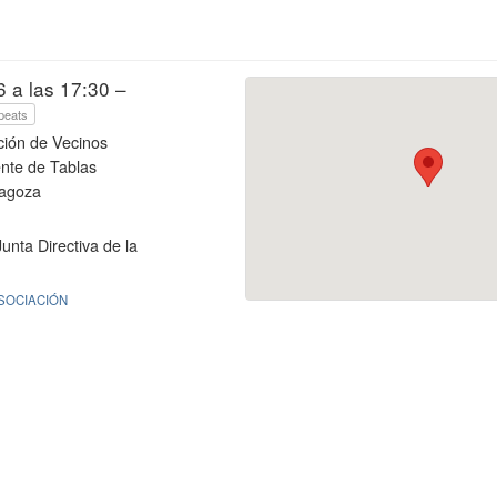
 a las 17:30 –
peats
ción de Vecinos
ente de Tablas
ragoza
nta Directiva de la
SOCIACIÓN