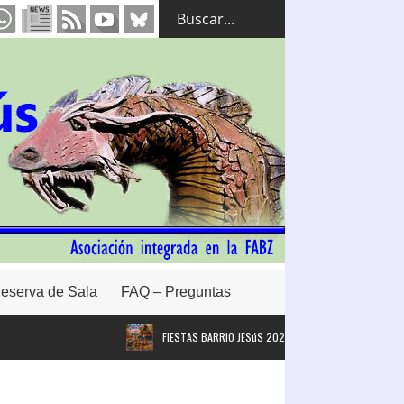
eserva de Sala
FAQ – Preguntas
FIESTAS BARRIO JESúS 2026. #FBJ26
Intervención