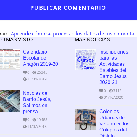
spam.
Aprende cómo se procesan los datos de tus comentar
LO MAS VISTO
MÁS NOTICIAS
Calendario
Inscripciones
Escolar de
para las
Aragón 2019-20
Actividades
Estables del
0
26345
Barrio Jesús
15/04/2019
2020-21
0
3113
Noticias del
01/10/2020
Barrio Jesús,
Salimos en
prensa
Colonias
Urbanas de
0
19488
Verano en los
11/07/2018
Colegios del
Distrito