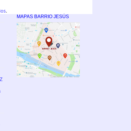
ios
.
MAPAS BARRIO JESÚS
PZ
s
e