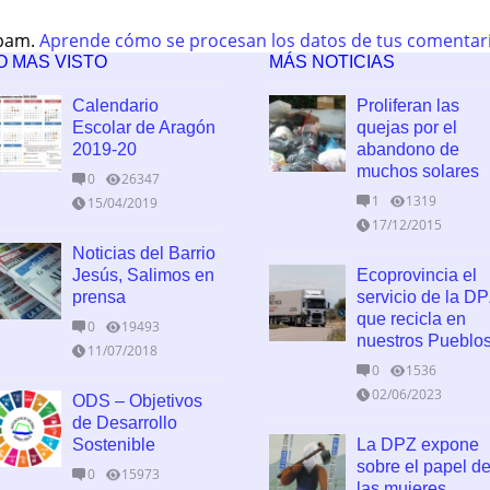
spam.
Aprende cómo se procesan los datos de tus comentar
O MAS VISTO
MÁS NOTICIAS
Calendario
Proliferan las
Escolar de Aragón
quejas por el
2019-20
abandono de
muchos solares
0
26347
1
1319
15/04/2019
17/12/2015
Noticias del Barrio
Jesús, Salimos en
Ecoprovincia el
prensa
servicio de la D
que recicla en
0
19493
nuestros Pueblo
11/07/2018
0
1536
02/06/2023
ODS – Objetivos
de Desarrollo
Sostenible
La DPZ expone
sobre el papel d
0
15973
las mujeres