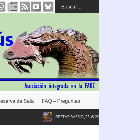
eserva de Sala
FAQ – Preguntas
FIESTAS BARRIO JESúS 2026. #FBJ26
Intervenc