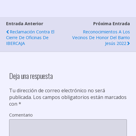
m
p
Entrada Anterior
Próxima Entrada
a
Reclamación Contra El
Reconocimientos A Los
r
Cierre De Oficinas De
Vecinos De Honor Del Barrio
IBERCAJA
Jesús 2022
t
i
r
Deja una respuesta
Tu dirección de correo electrónico no será
publicada.
Los campos obligatorios están marcados
con
*
Comentario