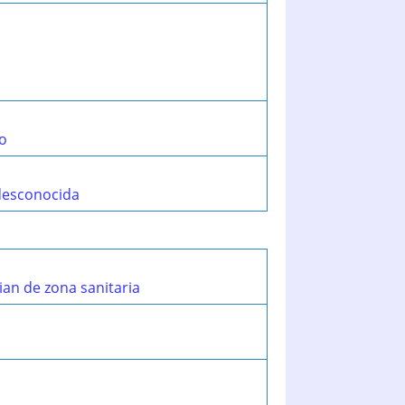
ro
 desconocida
ian de zona sanitaria