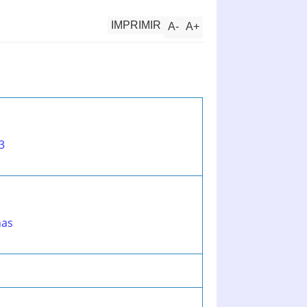
IMPRIMIR
A
-
A
+
3
nas