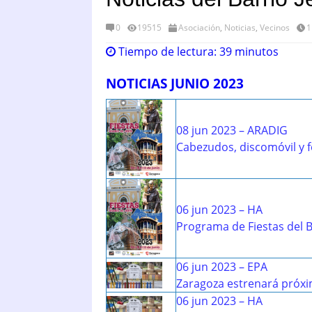
0
19515
Asociación
,
Noticias
,
Vecinos
1
Tiempo de lectura:
39
minutos
NOTICIAS JUNIO 2023
08 jun 2023 – ARADIG
Cabezudos, discomóvil y fe
06 jun 2023 – HA
Programa de Fiestas del B
06 jun 2023 – EPA
Zaragoza estrenará próxi
06 jun 2023 – HA