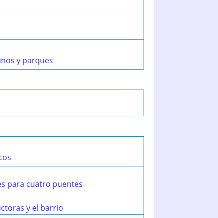
inos y parques
icos
es para cuatro puentes
toras y el barrio