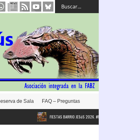
eserva de Sala
FAQ – Preguntas
FIESTAS BARRIO JESúS 2026. #FBJ26
Intervención de la A