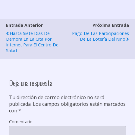
m
p
Entrada Anterior
Próxima Entrada
a
Hasta Siete Días De
Pago De Las Participaciones
r
Demora En La Cita Por
De La Lotería Del Niño
Internet Para El Centro De
t
Salud
i
r
Deja una respuesta
Tu dirección de correo electrónico no será
publicada.
Los campos obligatorios están marcados
con
*
Comentario