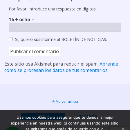
Por favor, introduce una respuesta en dígitos:
16 + ocho =
Sí, quiero suscribirme al BOLETÍN DE NOTICIAS.
Este sitio usa Akismet para reducir el spam.
Aprende
cómo se procesan los datos de tus comentarios
.
Volver arriba
Móvil
Escritorio
Usamos cookies para asegurar que te damos la mejor
experiencia en nuestra web. Si continúas usando este sitio,
asumiremos que estás de acuerdo con ello.