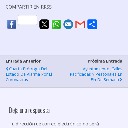
COMPARTIR EN RRSS
C
o
m
p
Entrada Anterior
Próxima Entrada
a
Cuarta Prórroga Del
Ayuntamiento. Calles
r
Estado De Alarma Por El
Pacificadas Y Peatonales En
Coronavirus
Fin De Semana
t
i
r
Deja una respuesta
Tu dirección de correo electrónico no será