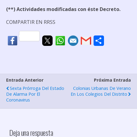
(**) Actividades modificadas con éste Decreto.
COMPARTIR EN RRSS
C
o
m
p
Entrada Anterior
Próxima Entrada
a
Sexta Prórroga Del Estado
Colonias Urbanas De Verano
r
De Alarma Por El
En Los Colegios Del Distrito
Coronavirus
t
i
r
Deja una respuesta