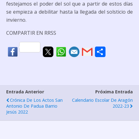
festejamos el poder del sol que a partir de estos días
se empieza a debilitar hasta la llegada del solsticio de
invierno.
COMPARTIR EN RRSS
C
o
m
p
Entrada Anterior
Próxima Entrada
a
Crónica De Los Actos San
Calendario Escolar De Aragón
r
Antonio De Padua Barrio
2022-23
Jesús 2022
t
i
r