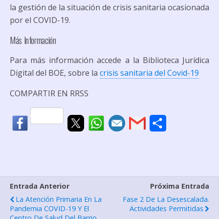
la gestión de la situación de crisis sanitaria ocasionada
por el COVID-19.
Más Información
Para más información accede a la Biblioteca Jurídica
Digital del BOE, sobre la
crisis sanitaria del Covid-19
COMPARTIR EN RRSS
C
o
m
p
Entrada Anterior
Próxima Entrada
a
La Atención Primaria En La
Fase 2 De La Desescalada.
r
Pandemia COVID-19 Y El
Actividades Permitidas
Centro De Salud Del Barrio