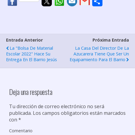
C
o
m
p
Entrada Anterior
Próxima Entrada
a
La "Bolsa De Material
La Casa Del Director De La
r
Escolar 2022" Hace Su
Azucarera Tiene Que Ser Un
Entrega En El Barrio Jesús
Equipamiento Para El Barrio
t
i
r
Deja una respuesta
Tu dirección de correo electrónico no será
publicada.
Los campos obligatorios están marcados
con
*
Comentario