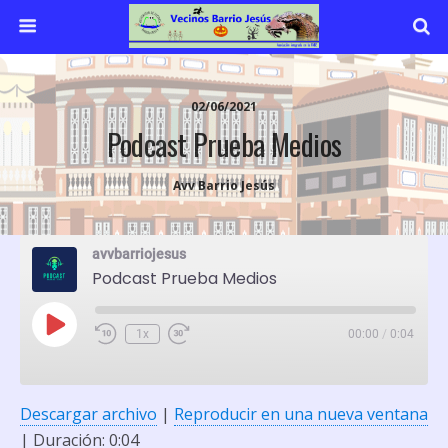
02/06/2021
Podcast Prueba Medios
Avv Barrio Jesús
avvbarriojesus
Podcast Prueba Medios
Play
1x
00:00
/
0:04
Rewind
Fast
Episode
10
Forward
Seconds
30
seconds
Descargar archivo
|
Reproducir en una nueva ventana
SHARE
YouTube
|
Duración: 0:04