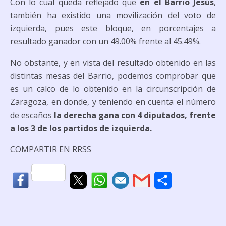
Con lo cual queda reflejado que
en el Barrio Jesús
,
también ha existido una movilización del voto de
izquierda, pues este bloque, en porcentajes a
resultado ganador con un 49.00% frente al 45.49%.
No obstante, y en vista del resultado obtenido en las
distintas mesas del Barrio, podemos comprobar que
es un calco de lo obtenido en la circunscripción de
Zaragoza, en donde, y teniendo en cuenta el número
de escaños
la derecha gana con 4 diputados, frente
a los 3 de los partidos de izquierda.
COMPARTIR EN RRSS
C
o
m