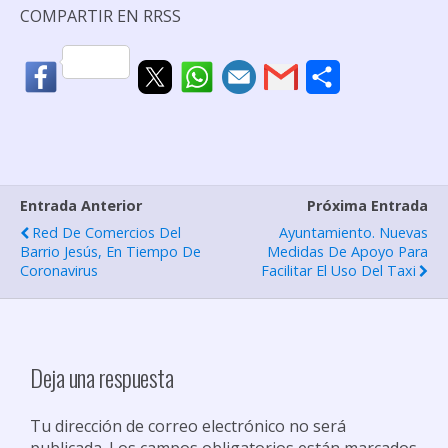
COMPARTIR EN RRSS
C
o
m
p
Entrada Anterior
Próxima Entrada
a
Red De Comercios Del
Ayuntamiento. Nuevas
r
Barrio Jesús, En Tiempo De
Medidas De Apoyo Para
Coronavirus
Facilitar El Uso Del Taxi
t
i
r
Deja una respuesta
Tu dirección de correo electrónico no será
publicada.
Los campos obligatorios están marcados