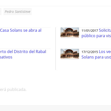
s
Pedro Santisteve
 Casa Solans se abra al
Solici
11/01/2017
público para vis
to del Distrito del Rabal
Los ve
17/12/2015
pativos
Solans para us
será publicada.