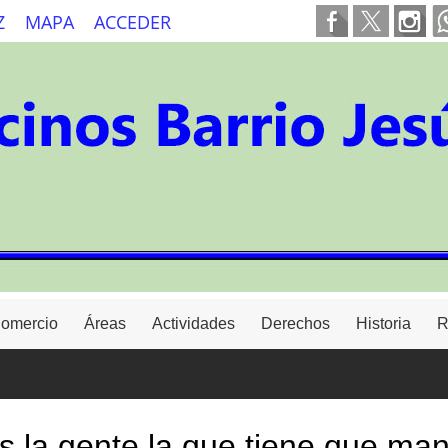
Z
MAPA
ACCEDER
Comercio
Áreas
Actividades
Derechos
Historia
R
s la gente la que tiene que mand