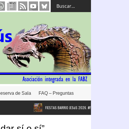
eserva de Sala
FAQ – Preguntas
FIESTAS BARRIO JESúS 2026. #FBJ26
Intervención de la
ar sí o sí”