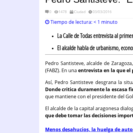
0
1478
Ciudad
03/03/2016
Tiempo de lectura:
< 1
minuto
La Calle de Todas entrevista al prime
El alcalde habla de urbanismo, econom
Pedro Santisteve, alcalde de Zaragoza
(FABZ). En una
entrevista en la que el
Así, Pedro Santisteve desgrana la sit
Donde critica duramente la escasa fi
que mantiene con el presidente del Gob
El alcalde de la capital aragonesa dial
que debe tomar las decisiones impor
Menos desahucios, la huelga de auto