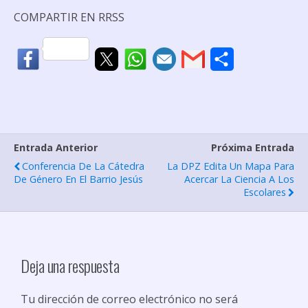
COMPARTIR EN RRSS
C
o
m
p
Entrada Anterior
Próxima Entrada
a
Conferencia De La Cátedra
La DPZ Edita Un Mapa Para
r
De Género En El Barrio Jesús
Acercar La Ciencia A Los
Escolares
t
i
r
Deja una respuesta
Tu dirección de correo electrónico no será