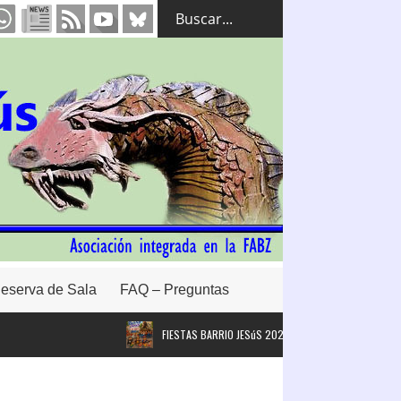
eserva de Sala
FAQ – Preguntas
FIESTAS BARRIO JESúS 2026. #FBJ26
Intervención 