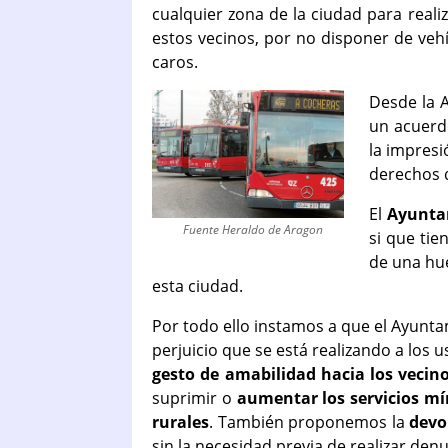
cualquier zona de la ciudad para reali
estos vecinos, por no disponer de veh
caros.
Desde la 
un acuerd
la impresi
derechos d
El
Ayunta
Fuente Heraldo de Aragon
si que tie
de una hue
esta ciudad.
Por todo ello instamos a que el Ayunt
perjuicio que se está realizando a los 
gesto de amabilidad hacia los vecin
suprimir o
aumentar los servicios mí
rurales
. También proponemos la
devo
sin la necesidad previa de realizar den