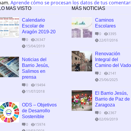
spam.
Aprende cómo se procesan los datos de tus comentar
LO MAS VISTO
MÁS NOTICIAS
Calendario
Caminos
Escolar de
Escolares
Aragón 2019-20
0
3395
0
26347
22/07/2016
15/04/2019
Renovación
Noticias del
Integral del
Barrio Jesús,
Camino del Vado
Salimos en
2
2141
prensa
25/06/2025
0
19494
11/07/2018
El Barrio Jesús,
Barrio de Paz de
ODS – Objetivos
Zaragoza
de Desarrollo
0
2367
Sostenible
02/09/2019
0
15974
19/03/2021