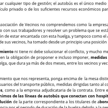
zar cualquier tipo de gestión; el autobús es el único med
ículo privado o de los suficientes recursos económicos p
Asociación de Vecinos no comprendemos como la empresa c
o con sus trabajadores y resolver un problema que se est
ón de estar encantada con esta huelga, y tampoco como el 
e sus vecinos, ha tomado desde un principio una posición 
miento
ni tiene ni debe solucionar el conflicto, y mucho 
nen la obligación de proponer e incluso imponer,
medidas 
lga, que dura ya más de dos meses, entre los vecinos y vec
amiento que nos representa, ponga encima de la mesa distin
usuarios del transporte público, medidas dirigidas tanto al
os
, como a la empresa adjudicataria de la contrata. Entre 
nimos de las líneas de autobús que conectan con hospita
lución
de la parte correspondiente a los titulares de a
bono
uncia por el periodo de duración de la huelga debido a la per