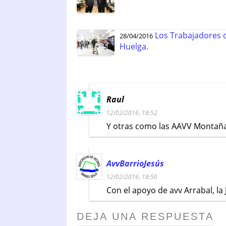
Los Trabajadores d
28/04/2016
Huelga.
Raul
12/02/2016, 18:52
Y otras como las AAVV Montañan
AvvBarrioJesús
12/02/2016, 18:50
Con el apoyo de avv Arrabal, la 
DEJA UNA RESPUESTA