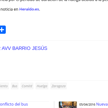
 noticia en
Heraldo.es
.
Compartir
R
AVV BARRIO JESÚS
iento
Bus
Comité
Huelga
Zaragoza
onflicto del bus
Nuevas
05/04/2016