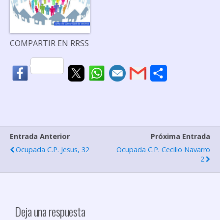
COMPARTIR EN RRSS
C
o
m
p
Entrada Anterior
Próxima Entrada
a
Ocupada C.P. Jesus, 32
Ocupada C.P. Cecilio Navarro
r
2
t
i
r
Deja una respuesta