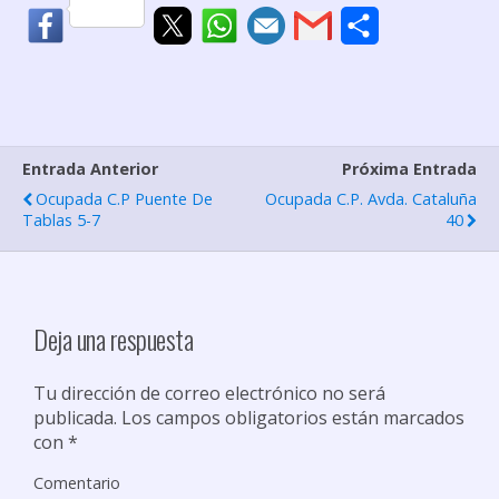
C
o
m
p
Entrada Anterior
Próxima Entrada
a
Ocupada C.P Puente De
Ocupada C.P. Avda. Cataluña
r
Tablas 5-7
40
t
i
r
Deja una respuesta
Tu dirección de correo electrónico no será
publicada.
Los campos obligatorios están marcados
con
*
Comentario