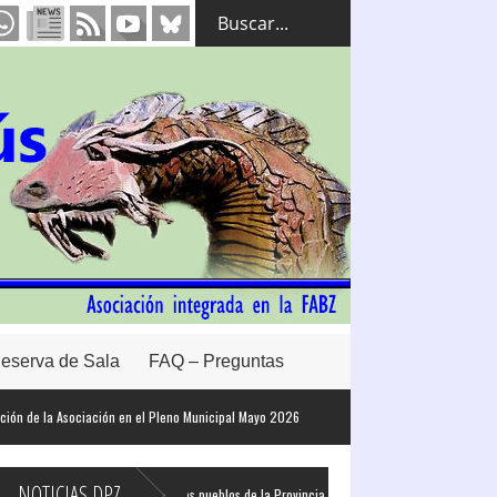
eserva de Sala
FAQ – Preguntas
de la Asociación en el Pleno Municipal Mayo 2026
NOTICIAS DPZ
 de coche eléctrico en todos los pueblos de la Provincia de Zaragoza
La Diputac