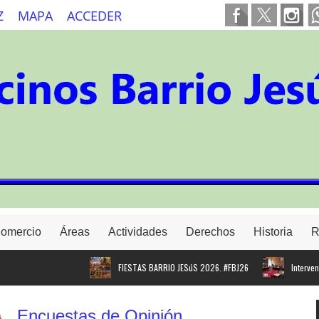
Z
MAPA
ACCEDER
Comercio
Áreas
Actividades
Derechos
Historia
R
FIESTAS BARRIO JESúS 2026. #FBJ26
Intervención 
Encuestas de Opinión
Proyecto para instalar cargadores