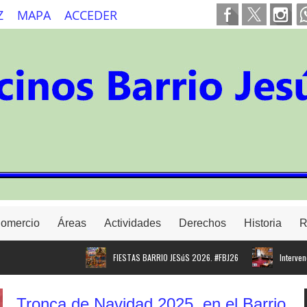
Z
MAPA
ACCEDER
Comercio
Áreas
Actividades
Derechos
Historia
R
FIESTAS BARRIO JESúS 2026. #FBJ26
Intervención d
Tronca de Navidad 2025, en el Barrio
Proyecto para instalar cargadores