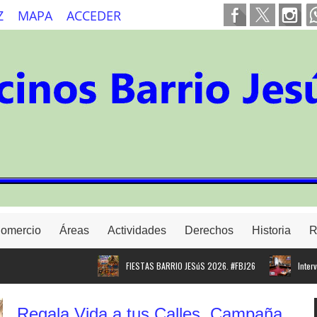
Z
MAPA
ACCEDER
Comercio
Áreas
Actividades
Derechos
Historia
R
FIESTAS BARRIO JESúS 2026. #FBJ26
Intervenció
Regala Vida a tus Calles. Campaña
Proyecto para instalar cargador