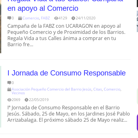
en apoyo al Comercio
0
Comercio
,
FABZ
4129
24/11/2020
Campaña de la FABZ con UCARAGON en apoyo al
Pequeño Comercio y de Proximidad de los Barrios.
Regala Vida a tus Calles ánima a comprar en tu
Barrio fre...
I Jornada de Consumo Responsable
0
Asociación Pequeño Comercio del Barrio Jesús
,
Citas
,
Comercio
,
Vecinos
2069
22/05/2019
Iª Jornada de Consumo Responsable en el Barrio
Jesús. Sábado, 25 de Mayo, en los Jardines José Pablo
Arrizabalaga. El próximo sábado 25 de Mayo realiz...