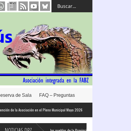
eserva de Sala
FAQ – Preguntas
n de la Asociación en el Pleno Municipal Mayo 2026
NOTICIAS DPZ
es de coche eléctrico en todos los pueblos de la Provincia de Zaragoza
La Diput