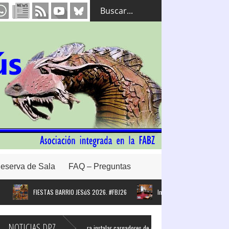
eserva de Sala
FAQ – Preguntas
FIESTAS BARRIO JESúS 2026. #FBJ26
Intervención de la Asociación en el 
NOTICIAS DPZ
Proyecto para instalar cargadores de coche eléctrico en todos los pueblos 