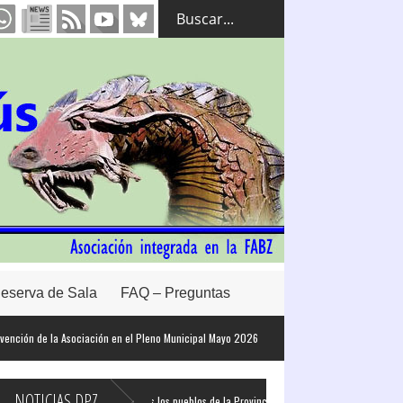
eserva de Sala
FAQ – Preguntas
ión de la Asociación en el Pleno Municipal Mayo 2026
NOTICIAS DPZ
res de coche eléctrico en todos los pueblos de la Provincia de Zaragoza
La Dipu