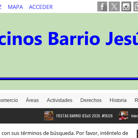
Z
MAPA
ACCEDER
Comercio
Áreas
Actividades
Derechos
Historia
R
FIESTAS BARRIO JESúS 2026. #FBJ26
Intervenc
 con sus términos de búsqueda. Por favor, inténtelo de
Proyecto para instalar cargado